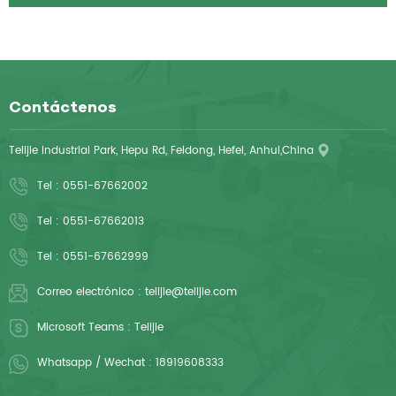
Contáctenos
Telijie Industrial Park, Hepu Rd, Feidong, Hefei, Anhui,China
Tel :
0551-67662002
Tel :
0551-67662013
Tel :
0551-67662999
Correo electrónico :
telijie@telijie.com
Microsoft Teams :
Telijie
Whatsapp / Wechat :
18919608333