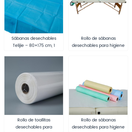
Sábanas desechables
Rollo de sábanas
Telijie – 80×175 cm, 1
desechables para higiene
capa de papel + película
de manos de pacientes
de PE
ambulatorios de hospital,
toallita no tejida PP+PE
con certificación CE para
personal médico.
Rollo de toallitas
Rollo de sábanas
desechables para
desechables para higiene