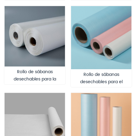
limpieza de manos
de manos en hospitales,
postratamiento clínico,
toallitas no tejidas PP+PE
dispositivo médico de
con certificación CE,
clase I, PP+PE, recortable,
recortables, para la
para uso hospitalario.
limpieza de manos del
personal médico.
Rollo de sábanas
Rollo de sábanas
desechables para la
desechables para el
limpieza de manos del
cuidado de ancianos y
personal clínico médico,
viajes, rollo higiénico
dispositivo médico de
multicolor de PP+PE para
clase I certificado
residencias de ancianos y
ISO13485, PP+PE
alojamientos de corta
impermeable para uso
estancia.
hospitalario.