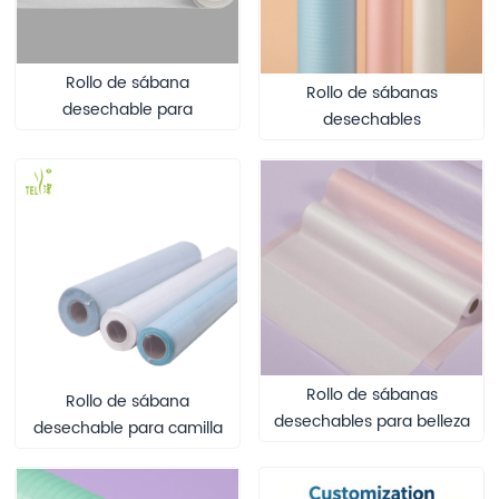
Rollo de sábana
Rollo de sábanas
desechable para
desechables
rehabilitación y
impermeables de PP+PE
fisioterapia, rollo aislante
multicolor para salones
impermeable de PP+PE
de belleza y spas, ideales
para uso en clínicas y
para masajes y bienestar.
salas de terapia.
Rollo de sábanas
Rollo de sábana
desechables para belleza
desechable para camilla
y spa, de tela no tejida
de exploración ISO13485
PP+PE impermeable,
Clase I, de polipropileno y