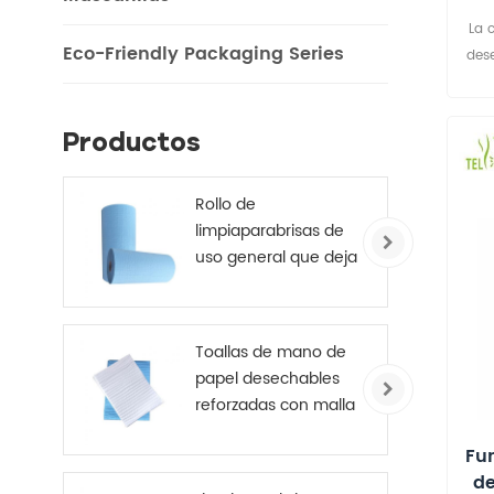
des
La 
Eco-Friendly Packaging Series
des
s
s
dis
Productos
prot
su
Rollo de
m
limpiaparabrisas de
de
uso general que deja
elim
poca pelusa, azul,
inod
245 mm x 70 m
des
uti
Toallas de mano de
hote
papel desechables
reforzadas con malla
t
médica de 4 capas
Fu
p
d
dis