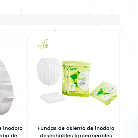
e inodoro
Fundas de asiento de inodoro
eba de
desechables impermeables