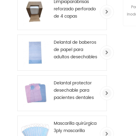
Limpiaparabrisas
Pa
reforzado perforado
inod
de 4 capas
pe
Delantal de baberos
de papel para
adultos desechables
para asilos de
ancianos
Delantal protector
desechable para
pacientes dentales
Mascarilla quirúrgica
3ply mascarilla