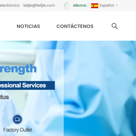
electrónico :
telijie@telijie.com
Español
Idioma :
N
NOTICIAS
CONTÁCTENOS