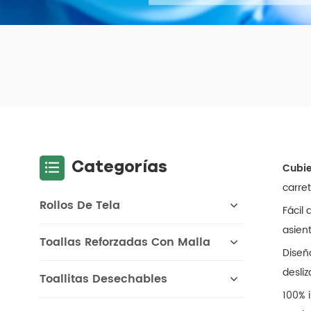
Categorías
Cubie
carre
Rollos De Tela
Fácil
asien
Toallas Reforzadas Con Malla
Diseñ
desli
Toallitas Desechables
100% 