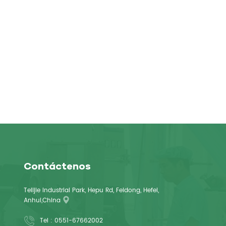
Contáctenos
Telijie Industrial Park, Hepu Rd, Feidong, Hefei,
Anhui,China
Tel :
0551-67662002