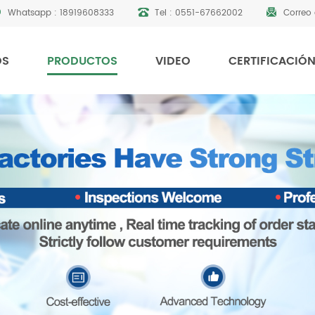
Whatsapp :
18919608333
Tel :
0551-67662002
Correo 
OS
PRODUCTOS
VIDEO
CERTIFICACIÓ