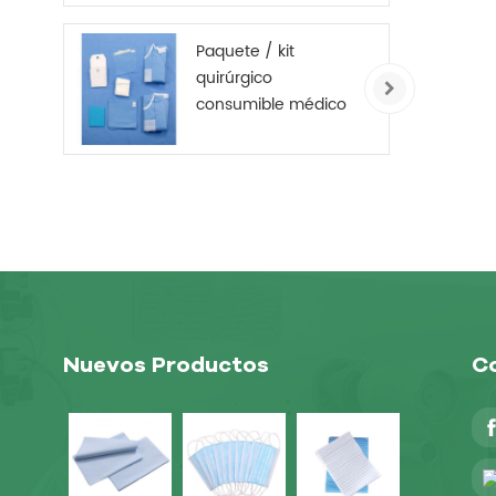
desechable
Cubrezapatos no
Paquete / kit
tejido
quirúrgico
consumible médico
desechable
Nuevos Productos
Co