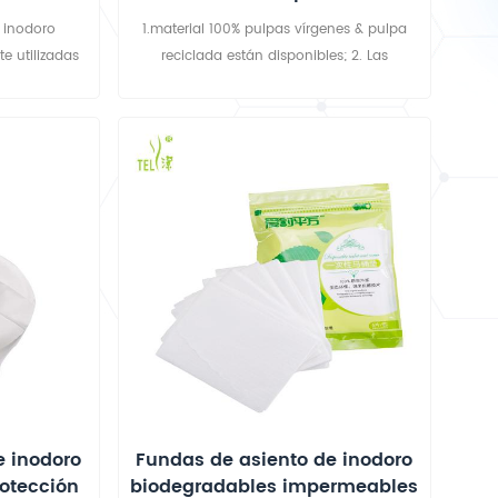
 inodoro
1.material 100% pulpas vírgenes & pulpa
e utilizadas
reciclada están disponibles; 2. Las
 tiendas de
especificaciones proporcionadas son solo
e souvenirs,
para información y referencia, y están
llagas de
sujetas a la confirmación final del
vendedor; 3.soft & saludable sin ningún
material químico. 4. suave y limpio, sin
polvo / motas / agujeros o arena en él 5.
cuantificación constante y brillo uniforme
6.Calidad constante con precio
competitivo
e inodoro
Fundas de asiento de inodoro
otección
biodegradables impermeables