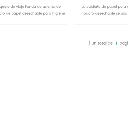
personal
productos de higiene.
quete de viaje Funda de asiento de
La cubierta de papel para 
oro de papel desechable para higiene
inodoro desechable se us
rsonal para el cuidado de la salud
buena protección para la piel
bacterias. Las fundas de pap
de inodoro desechables se
ampliamente en hospitales
Un total de
1
pagi
gimnasios, centros come
restaurantes, hoteles, áreas
de la autopista, salones de 
oficinas gubernamentales,
aviones de pasajeros, trans
trenes, bidé y cualquier otro 