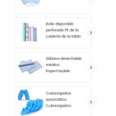
Rollo disponible
perforado PE de la
cubierta de la tabla
del examen de las
sábanas del hospital
cubierto
Sábana desechable
médica
impermeable
Cubrezapatos
automático
Cubrezapatos
antideslizante