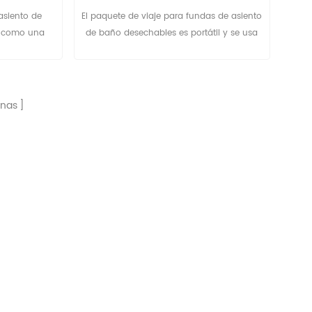
desechables
asiento de
El paquete de viaje para fundas de asiento
a como una
de baño desechables es portátil y se usa
 y evita las
ampliamente en baños públicos.
el de asiento
Aceptamos el diseño OEM para el diseño
 utilizan
de la bolsa de plástico, el tamaño del
, teatros,
papel, etc. No dude en ponerse en
nas
rciales,
contacto conmigo si tiene algún interés.
 de descanso
convenciones,
 escuelas,
bordadores,
lugar público.