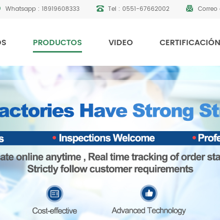
Whatsapp :
18919608333
Tel :
0551-67662002
Correo 
OS
PRODUCTOS
VIDEO
CERTIFICACIÓ