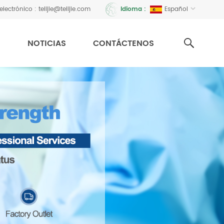
electrónico :
telijie@telijie.com
Español
Idioma :
N
NOTICIAS
CONTÁCTENOS