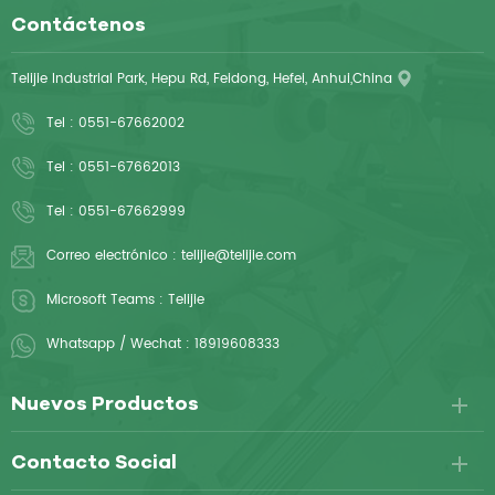
Contáctenos
Telijie Industrial Park, Hepu Rd, Feidong, Hefei, Anhui,China
Tel :
0551-67662002
Tel :
0551-67662013
Tel :
0551-67662999
Correo electrónico :
telijie@telijie.com
Microsoft Teams :
Telijie
Whatsapp / Wechat :
18919608333
Nuevos Productos
Contacto Social