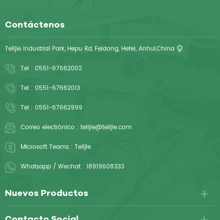
Contáctenos
Telijie Industrial Park, Hepu Rd, Feidong, Hefei, Anhui,China
Tel :
0551-67662002
Tel :
0551-67662013
Tel :
0551-67662999
Correo electrónico :
telijie@telijie.com
Microsoft Teams :
Telijie
Whatsapp / Wechat :
18919608333
Nuevos Productos
Contacto Social