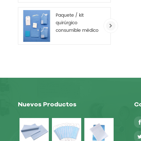
desechable
Cubrezapatos no
Paquete / kit
tejido
quirúrgico
consumible médico
desechable
Nuevos Productos
Co