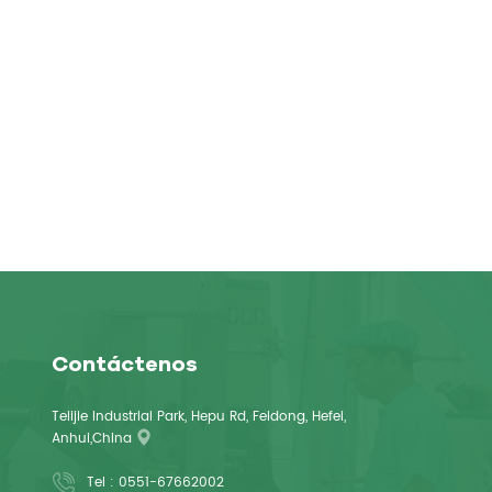
Contáctenos
Telijie Industrial Park, Hepu Rd, Feidong, Hefei,
Anhui,China
Tel :
0551-67662002