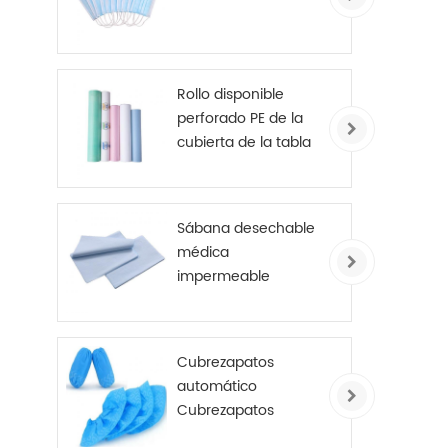
Rollo disponible
perforado PE de la
cubierta de la tabla
del examen de las
sábanas del hospital
cubierto
Sábana desechable
médica
impermeable
Cubrezapatos
automático
Cubrezapatos
antideslizante