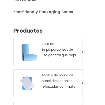
perf
Eco-Friendly Packaging Series
r
r
co
Productos
cont
de a
Rollo de
de
limpiaparabrisas de
hosp
uso general que deja
ri
poca pelusa, azul,
esti
245 mm x 70 m
pued
tela
Toallas de mano de
mej
papel desechables
reforzadas con malla
médica de 4 capas