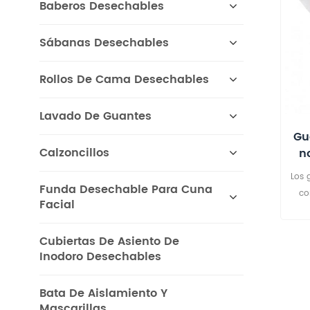
Baberos Desechables
Sábanas Desechables
Rollos De Cama Desechables
Lavado De Guantes
Gu
Calzoncillos
n
a
Los 
Funda Desechable Para Cuna
co
Facial
lav
dise
Cubiertas De Asiento De
del
Inodoro Desechables
en
Bata De Aislamiento Y
de
Mascarillas
com