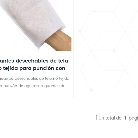
antes desechables de tela
o tejida para punción con
guja para el cuidado del
guantes desechables de tela no tejida
paciente
n punzón de aguja son guantes de
ado de tela no tejida de alta calidad
ñados como guantes para el cuidado
 paciente y guantes desechables de
fermería para la higiene diaria y el
Un total de
1
pagi
cuidado del cuerpo. Estos guantes
sechables para el cuidado corporal
binan una superficie texturizada con