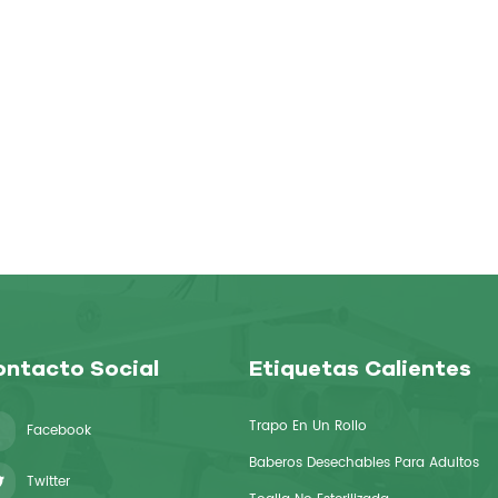
ntacto Social
Etiquetas Calientes
Trapo En Un Rollo
Facebook
Baberos Desechables Para Adultos
Twitter