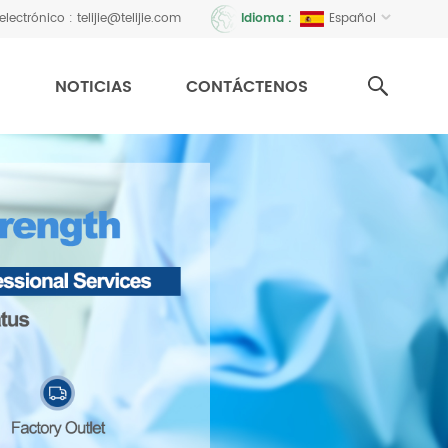
electrónico :
telijie@telijie.com
Español
Idioma :
N
NOTICIAS
CONTÁCTENOS