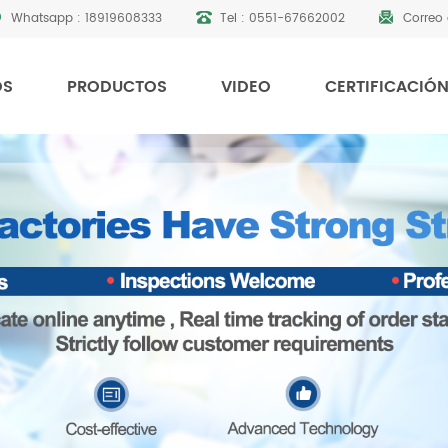
Whatsapp :
18919608333
Tel :
0551-67662002
Correo 
OS
PRODUCTOS
VIDEO
CERTIFICACIÓ