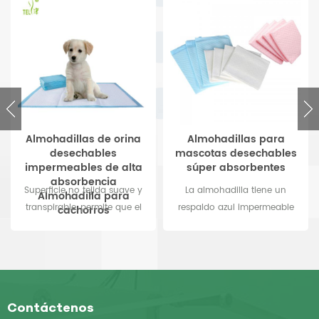
Almohadillas de orina
Almohadillas para
desechables
mascotas desechables
impermeables de alta
súper absorbentes
absorbencia
Superficie no tejida suave y
La almohadilla tiene un
Almohadilla para
transpirable, permite que el
respaldo azul impermeable
cachorros
fluido pase rápidamente,
Proteja la cama y la ropa de
mantenga la superficie seca y
cama con almohadillas
cómoda
azules. Sin fugas, bordes
sellados, como mandriles de
hospital También se usa
Contáctenos
como almohadilla para perros