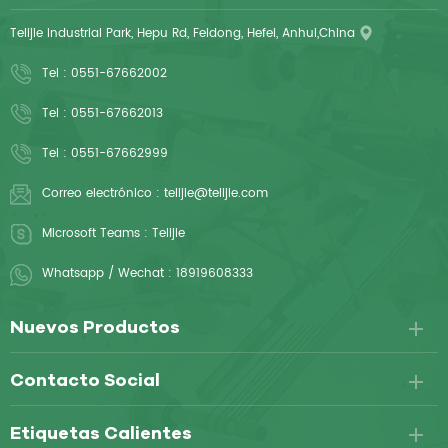
o almohadilla de
Telijie Industrial Park, Hepu Rd, Feidong, Hefei, Anhui,China
entrenamiento.
Tel :
0551-67662002
Tel :
0551-67662013
Tel :
0551-67662999
Correo electrónico :
telijie@telijie.com
Microsoft Teams :
Telijie
Whatsapp / Wechat :
18919608333
Nuevos Productos
Contacto Social
Etiquetas Calientes