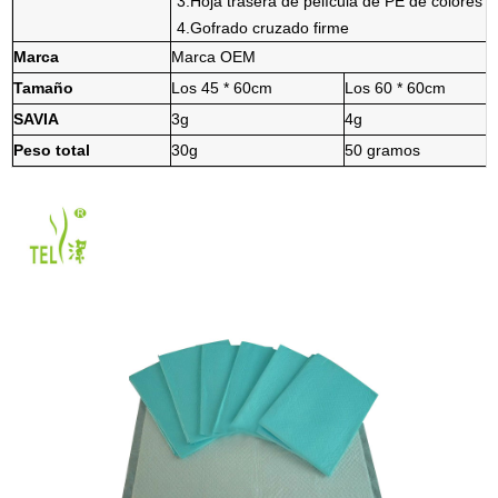
3.Hoja trasera de película de PE de colores
4.Gofrado cruzado firme
Marca
Marca OEM
Tamaño
Los 45 * 60cm
Los 60 * 60cm
SAVIA
3g
4g
Peso total
30g
50 gramos